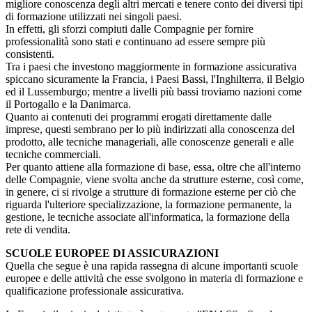
migliore conoscenza degli altri mercati e tenere conto dei diversi tipi
di formazione utilizzati nei singoli paesi.
In effetti, gli sforzi compiuti dalle Compagnie per fornire
professionalità sono stati e continuano ad essere sempre più
consistenti.
Tra i paesi che investono maggiormente in formazione assicurativa
spiccano sicuramente la Francia, i Paesi Bassi, l'Inghilterra, il Belgio
ed il Lussemburgo; mentre a livelli più bassi troviamo nazioni come
il Portogallo e la Danimarca.
Quanto ai contenuti dei programmi erogati direttamente dalle
imprese, questi sembrano per lo più indirizzati alla conoscenza del
prodotto, alle tecniche manageriali, alle conoscenze generali e alle
tecniche commerciali.
Per quanto attiene alla formazione di base, essa, oltre che all'interno
delle Compagnie, viene svolta anche da strutture esterne, così come,
in genere, ci si rivolge a strutture di formazione esterne per ciò che
riguarda l'ulteriore specializzazione, la formazione permanente, la
gestione, le tecniche associate all'informatica, la formazione della
rete di vendita.
SCUOLE EUROPEE DI ASSICURAZIONI
Quella che segue è una rapida rassegna di alcune importanti scuole
europee e delle attività che esse svolgono in materia di formazione e
qualificazione professionale assicurativa.