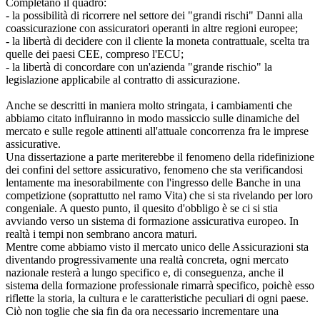
Completano il quadro:
- la possibilità di ricorrere nel settore dei "grandi rischi" Danni alla
coassicurazione con assicuratori operanti in altre regioni europee;
- la libertà di decidere con il cliente la moneta contrattuale, scelta tra
quelle dei paesi CEE, compreso l'ECU;
- la libertà di concordare con un'azienda "grande rischio" la
legislazione applicabile al contratto di assicurazione.
Anche se descritti in maniera molto stringata, i cambiamenti che
abbiamo citato influiranno in modo massiccio sulle dinamiche del
mercato e sulle regole attinenti all'attuale concorrenza fra le imprese
assicurative.
Una dissertazione a parte meriterebbe il fenomeno della ridefinizione
dei confini del settore assicurativo, fenomeno che sta verificandosi
lentamente ma inesorabilmente con l'ingresso delle Banche in una
competizione (soprattutto nel ramo Vita) che si sta rivelando per loro
congeniale. A questo punto, il quesito d'obbligo è se ci si stia
avviando verso un sistema di formazione assicurativa europeo. In
realtà i tempi non sembrano ancora maturi.
Mentre come abbiamo visto il mercato unico delle Assicurazioni sta
diventando progressivamente una realtà concreta, ogni mercato
nazionale resterà a lungo specifico e, di conseguenza, anche il
sistema della formazione professionale rimarrà specifico, poichè esso
riflette la storia, la cultura e le caratteristiche peculiari di ogni paese.
Ciò non toglie che sia fin da ora necessario incrementare una